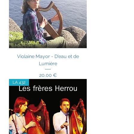
Violaine Mayor - D'eau et de
Lumière
Prix
20,00 €
LA 432