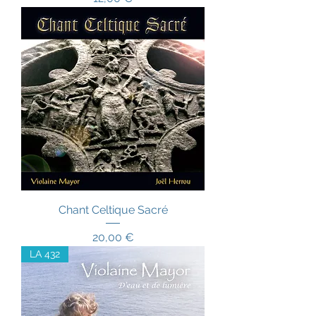
Chant Celtique Sacré
Prix
20,00 €
LA 432