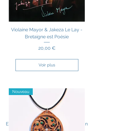
Violaine Mayor & Jakeza Le Lay -
Bretaigne est Poésie
Prix
20,00 €
Voir plus
Nouveau
Bijoux celtiques
En bois et pierres | Fabriqués par Jean
et Mikaël Herrou, artisans luthiers