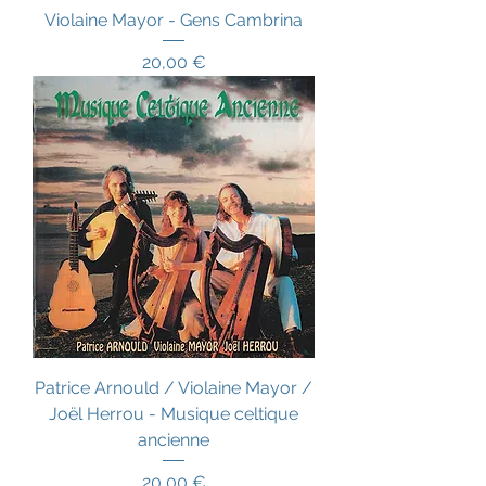
Violaine Mayor - Gens Cambrina
Prix
20,00 €
Patrice Arnould / Violaine Mayor /
Joël Herrou - Musique celtique
ancienne
Prix
20,00 €