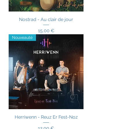
Nostrad - Au clair de jour
Prix
15,00 €
Nouveauté
Herriwenn - Reuz Er Fest-Noz
Prix
12,00 €