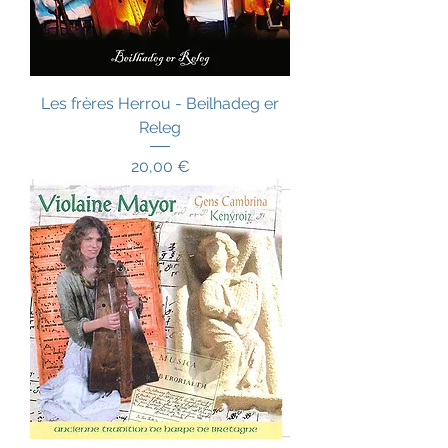
Les frères Herrou - Beilhadeg er
Releg
Prix
20,00 €