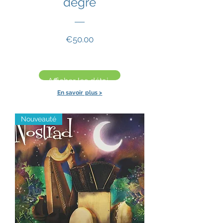
degré
Prix
€50.00
Afficher les détails
En savoir plus >
Nouveauté