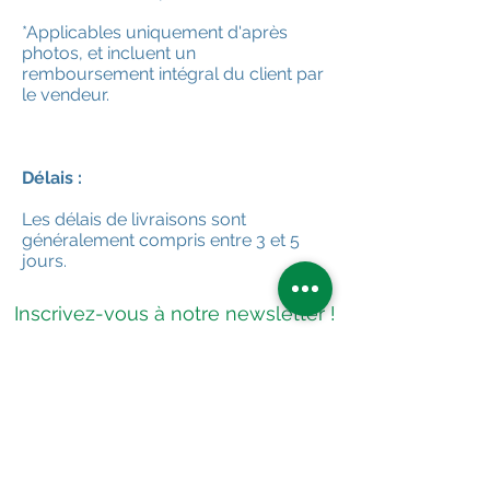
*Applicables uniquement d'après
photos, et incluent un
remboursement intégral du client par
le vendeur.
Délais :
Les délais de livraisons sont
généralement compris entre 3 et 5
jours.
Inscrivez-vous à notre newsletter !
En vous inscrivant à notre newsletter, vous
acceptez de recevoir les actualités de
Hent Telenn Breizh, et vous acceptez nos
conditions générales d'utilisation
.
Vous pourrez vous désabonner à tout
moment en nous envoyant un message.