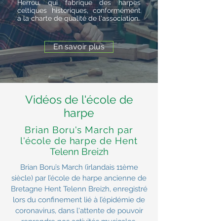
Herrou, qui fabrique des harpes
celtiques historiques, conformément
à la charte de qualité de l'association.
En savoir plus
Vidéos de l'école de
harpe
Brian Boru's March par
l'école de harpe de Hent
Telenn Breizh
Brian Boru’s March (irlandais 11ème
siècle) par l’école de harpe ancienne de
Bretagne Hent Telenn Breizh, enregistré
lors du confinement lié à l’épidémie de
coronavirus, dans l'attente de pouvoir