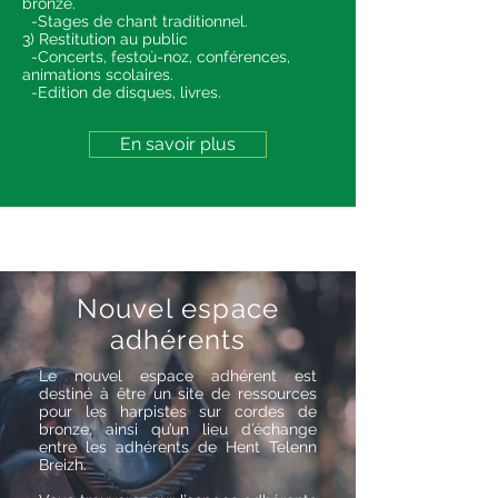
bronze.
-Stages de chant traditionnel.
3) Restitution au public
-Concerts, festoù-noz, conférences,
animations scolaires.
-Edition de disques, livres
.
En savoir plus
Nouvel espace
adhérents
Le nouvel espace adhérent est
destiné à être un site de ressources
pour les harpistes sur cordes de
bronze, ainsi qu’un lieu d’échange
entre les adhérents de Hent Telenn
Breizh.