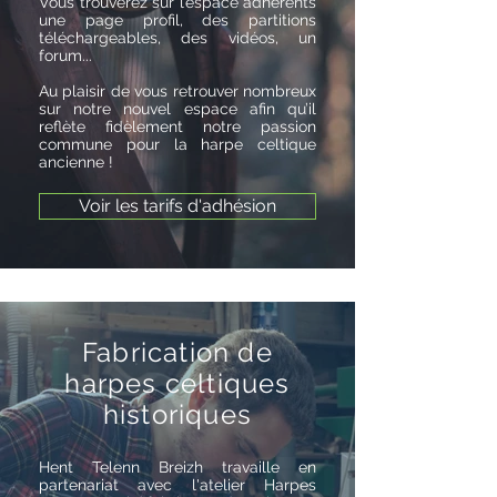
Vous trouverez sur l’espace adhérents
une page profil, des partitions
téléchargeables, des vidéos, un
forum...
Au plaisir de vous retrouver nombreux
sur notre nouvel espace afin qu’il
reflète fidèlement notre passion
commune pour la harpe celtique
ancienne !
Voir les tarifs d'adhésion
Fabrication de
harpes celtiques
historiques
Hent Telenn Breizh travaille en
partenariat avec l'atelier Harpes